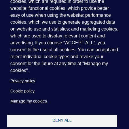
cookies, which are required in order to use the
website; functional cookies, which provide better
easy of use when using the website; performance
cookies, which we use to generate aggregated data
on website use and statistics; and marketing cookies,
which are used to display relevant content and
advertising. If you choose "ACCEPT ALL", you
Quick Links
ABOUT US
BECOME A SPONSOR
JOIN GEO
consent to the use of all cookies. You can accept and
reject individual cookie types and revoke your
PRESS
INSIGHTS
SPEAKER RESOURCES
consent for the future at any time at "Manage my
Footer
Website terms of use
Privacy policy
Cookie policy
cookies".
Manage my cookies
Accessibility
Our policies
Privacy policy
Cookie policy
Manage my cookies
DENY ALL